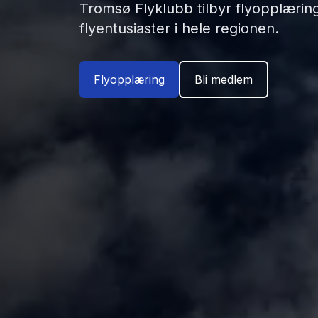
Tromsø Flyklubb tilbyr flyopplæring,
flyentusiaster i hele regionen.
Flyopplæring
Bli medlem