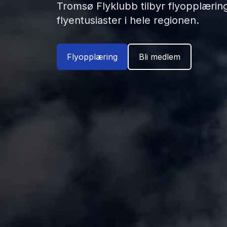
Tromsø Flyklubb tilbyr flyopplæring,
flyentusiaster i hele regionen.
Flyopplæring
Bli medlem