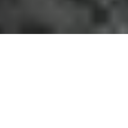
Om Tromsø Flyklubb