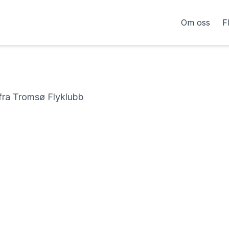
Om oss
F
 fra Tromsø Flyklubb