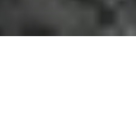
Om Tromsø Flyklubb