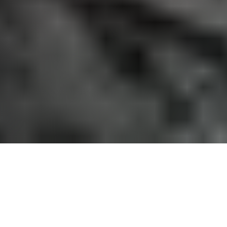
Om Tromsø Flyklubb